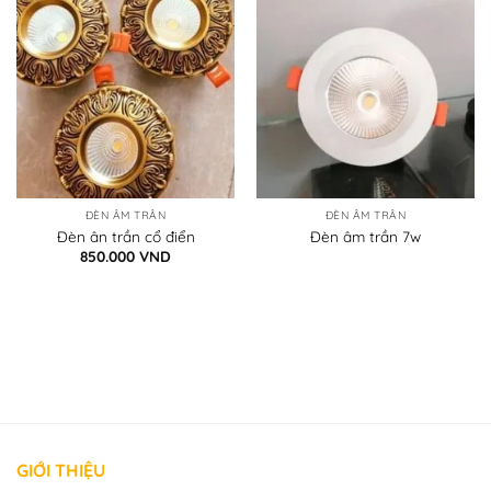
ĐÈN ÂM TRẦN
ĐÈN ÂM TRẦN
Đèn ân trần cổ điển
Đèn âm trần 7w
850.000
VND
GIỚI THIỆU