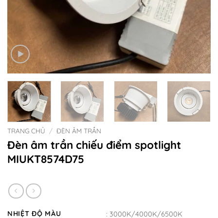
TRANG CHỦ
/
ĐÈN ÂM TRẦN
Đèn âm trần chiếu điểm spotlight
MIUKT8574D75
NHIỆT ĐỘ MÀU
: 3000K/4000K/6500K