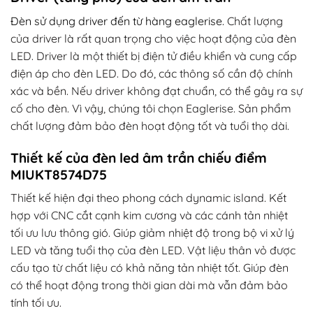
Đèn sử dụng driver đến từ hàng eaglerise.
Chất lượng
của driver là rất quan trọng cho việc hoạt động của đèn
LED. Driver là một thiết bị điện tử điều khiển và cung cấp
điện áp cho đèn LED. Do đó, các thông số cần độ chính
xác và bền. Nếu driver không đạt chuẩn, có thể gây ra sự
cố cho đèn. Vì vậy, chúng tôi chọn Eaglerise. Sản phẩm
chất lượng đảm bảo đèn hoạt động tốt và tuổi thọ dài.
Thiết kế của đèn led âm trần chiếu điểm
MIUKT8574D75
Thiết kế hiện đại theo phong cách dynamic island. Kết
hợp với CNC cắt cạnh kim cương và các cánh tản nhiệt
tối ưu lưu thông gió. Giúp giảm nhiệt độ trong bộ vi xử lý
LED và tăng tuổi thọ của đèn LED. Vật liệu thân vỏ được
cấu tạo từ chất liệu có khả năng tản nhiệt tốt. Giúp đèn
có thể hoạt động trong thời gian dài mà vẫn đảm bảo
tính tối ưu.