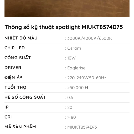
Thông số kỹ thuật spotlight MIUKT8574D75
NHIỆT ĐỘ MÀU
: 3000K/4000K/6500K
CHIP LED
: Osram
CÔNG SUẤT
: 10W
DRIVER
: Eaglerise
ĐIỆN ÁP
: 220-240V/50-60Hz
TUỔI THỌ
: >50.000 H
HỆ SỐ CÔNG SUẤT
: 0.5
IP
: 20
CRI
: > 80
MÃ SẢN PHẨM
: MIUKT8574D75