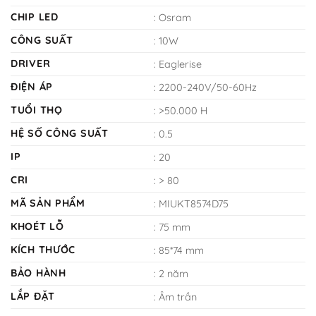
CHIP LED
: Osram
CÔNG SUẤT
: 10W
DRIVER
: Eaglerise
ĐIỆN ÁP
: 2200-240V/50-60Hz
TUỔI THỌ
: >50.000 H
HỆ SỐ CÔNG SUẤT
: 0.5
IP
: 20
CRI
: > 80
MÃ SẢN PHẨM
: MIUKT8574D75
KHOÉT LỖ
: 75 mm
KÍCH THƯỚC
: 85*74 mm
BẢO HÀNH
: 2 năm
LẮP ĐẶT
: Âm trần