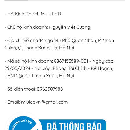
- Hộ Kinh Doanh M.I.U.LE.D
- Chủ hộ kinh doanh: Nguyễn Viết Cương
- Địa chỉ: Số nhà 14 ngõ 145 Phố Quan Nhân, P. Nhân
Chính, Q. Thanh Xuân, Tp. Hà Nội
- Mã số hộ kinh doanh: 8867153589-001 - Ngày cấp:
29/05/2024 - Nơi cấp: Phòng Tài Chính - Kế Hoạch,
UBND Quận Thanh Xuân, Hà Nội
- Số điện thoại: 0962507988
- Email: miuledvn@gmail.com