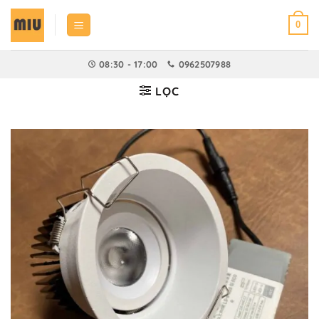
Bỏ
qua
0
nội
dung
08:30 - 17:00
0962507988
LỌC