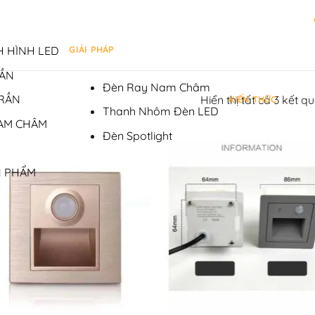
GIẢI PHÁP
 HÌNH LED
RẦN
Đèn Ray Nam Châm
TRẦN
Hiển thị tất cả 3 kết q
KIẾN THỨC
Thanh Nhôm Đèn LED
AM CHÂM
Đèn Spotlight
N PHẨM
+