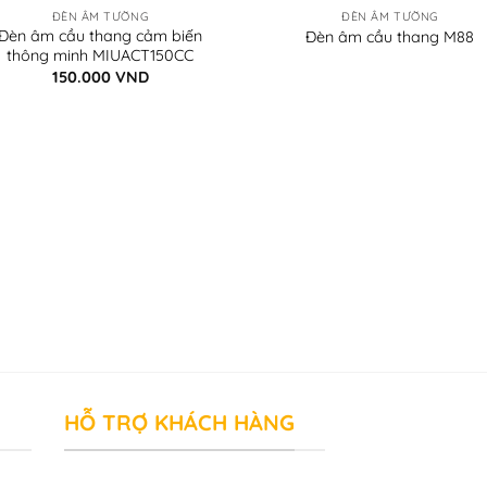
ĐÈN ÂM TƯỜNG
ĐÈN ÂM TƯỜNG
Đèn âm cầu thang cảm biến
Đèn âm cầu thang M88
thông minh MIUACT150CC
150.000
VND
HỖ TRỢ KHÁCH HÀNG