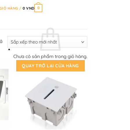
0
GIỎ HÀNG /
0
VND
Đã
uả
sắp
xếp
Chưa có sản phẩm trong giỏ hàng.
theo
QUAY TRỞ LẠI CỬA HÀNG
mới
nhất
+