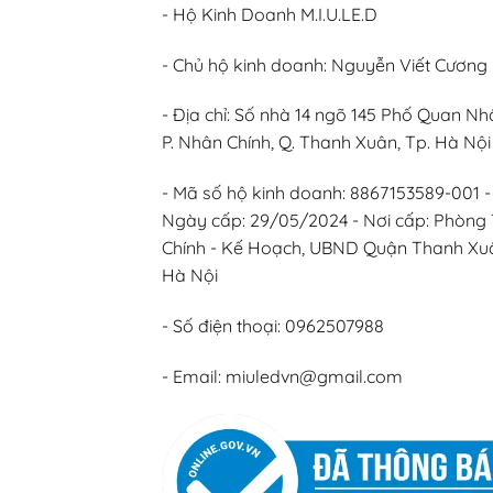
- Hộ Kinh Doanh M.I.U.LE.D
- Chủ hộ kinh doanh: Nguyễn Viết Cương
- Địa chỉ: Số nhà 14 ngõ 145 Phố Quan Nh
P. Nhân Chính, Q. Thanh Xuân, Tp. Hà Nội
- Mã số hộ kinh doanh: 8867153589-001 -
Ngày cấp: 29/05/2024 - Nơi cấp: Phòng 
Chính - Kế Hoạch, UBND Quận Thanh Xu
Hà Nội
- Số điện thoại: 0962507988
- Email: miuledvn@gmail.com