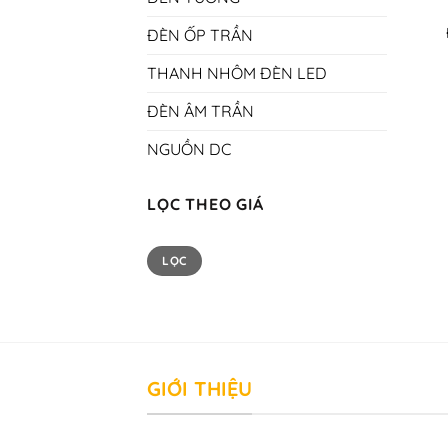
ĐÈN ỐP TRẦN
THANH NHÔM ĐÈN LED
ĐÈN ÂM TRẦN
NGUỒN DC
LỌC THEO GIÁ
Giá
Giá
LỌC
tối
tối
thiểu
đa
GIỚI THIỆU