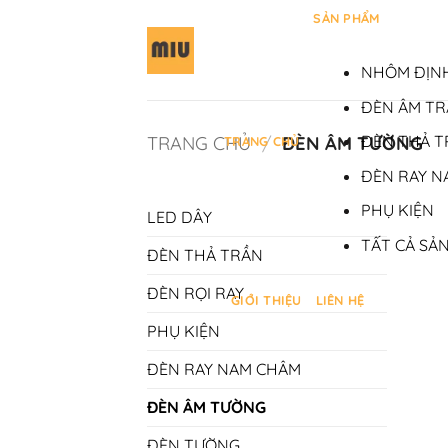
Bỏ
SẢN PHẨM
qua
nội
NHÔM ĐỊNH
dung
ĐÈN ÂM T
ĐÈN THẢ 
TRANG CHỦ
/
ĐÈN ÂM TƯỜNG
TRANG CHỦ
ĐÈN RAY N
PHỤ KIỆN
LED DÂY
TẤT CẢ SẢ
ĐÈN THẢ TRẦN
ĐÈN RỌI RAY
GIỚI THIỆU
LIÊN HỆ
PHỤ KIỆN
ĐÈN RAY NAM CHÂM
ĐÈN ÂM TƯỜNG
+
ĐÈN TƯỜNG