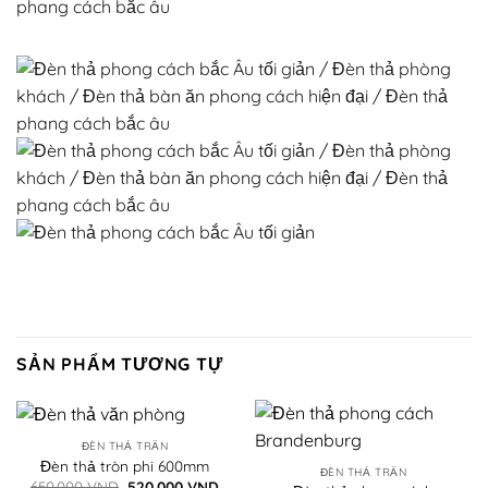
SẢN PHẨM TƯƠNG TỰ
ĐÈN THẢ TRẦN
Đèn thả tròn phi 600mm
ĐÈN THẢ TRẦN
Giá
Giá
650.000
VND
520.000
VND