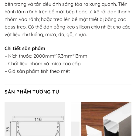
bên trong và tán đều ánh sáng tỏa ra xung quanh. Tiến
hành làm rãnh trên bề mặt bếp hoặc tủ kệ rồi dán thanh
nhôm vào rãnh; hoặc treo lên bề mặt thiết bị bằng các
bass treo. Có thể dán bằng keo silicon chịu nhiệt cho các
vật liệu như kiếng, mica, đá, gỗ, nhựa.
Chi tiết sản phẩm
– Kích thước: 2000mm*19.3mm*13mm
– Chất liệu: nhôm và mica cao cấp
– Giá sản phẩm tính theo mét
SẢN PHẨM TƯƠNG TỰ