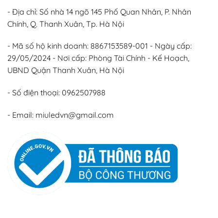
- Địa chỉ: Số nhà 14 ngõ 145 Phố Quan Nhân, P. Nhân
Chính, Q. Thanh Xuân, Tp. Hà Nội
- Mã số hộ kinh doanh: 8867153589-001 - Ngày cấp:
29/05/2024 - Nơi cấp: Phòng Tài Chính - Kế Hoạch,
UBND Quận Thanh Xuân, Hà Nội
- Số điện thoại: 0962507988
- Email: miuledvn@gmail.com