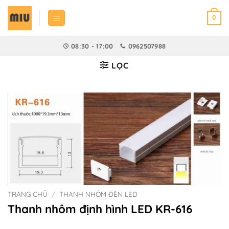
Bỏ
qua
0
nội
dung
08:30 - 17:00
0962507988
LỌC
TRANG CHỦ
/
THANH NHÔM ĐÈN LED
Thanh nhôm định hình LED KR-616