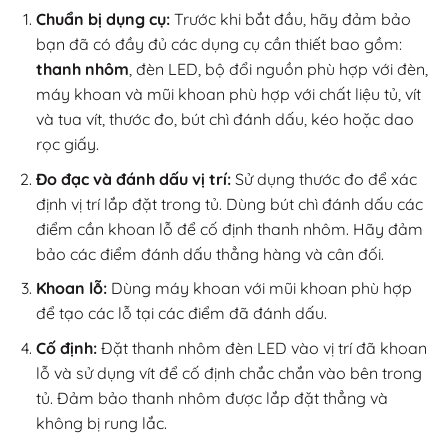
Chuẩn bị dụng cụ:
Trước khi bắt đầu, hãy đảm bảo
bạn đã có đầy đủ các dụng cụ cần thiết bao gồm:
thanh nhôm
, đèn LED, bộ đổi nguồn phù hợp với đèn,
máy khoan và mũi khoan phù hợp với chất liệu tủ, vít
và tua vít, thước đo, bút chì đánh dấu, kéo hoặc dao
rọc giấy.
Đo đạc và đánh dấu vị trí:
Sử dụng thước đo để xác
định vị trí lắp đặt trong tủ. Dùng bút chì đánh dấu các
điểm cần khoan lỗ để cố định thanh nhôm. Hãy đảm
bảo các điểm đánh dấu thẳng hàng và cân đối.
Khoan lỗ:
Dùng máy khoan với mũi khoan phù hợp
để tạo các lỗ tại các điểm đã đánh dấu.
Cố định:
Đặt thanh nhôm đèn LED vào vị trí đã khoan
lỗ và sử dụng vít để cố định chắc chắn vào bên trong
tủ. Đảm bảo thanh nhôm được lắp đặt thẳng và
không bị rung lắc.