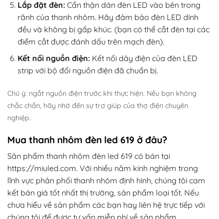
Lắp đặt đèn:
Cẩn thận dán đèn LED vào bên trong
rãnh của thanh nhôm. Hãy đảm bảo đèn LED dính
đều và không bị gấp khúc. (bạn có thể cắt đèn tại các
điểm cắt được đánh dấu trên mạch đèn).
Kết nối nguồn điện:
Kết nối dây điện của đèn LED
strip với bộ đổi nguồn điện đã chuẩn bị.
Chú ý: ngắt nguồn điện trước khi thực hiện. Nếu bạn không
chắc chắn, hãy nhờ đến sự trợ giúp của thợ điện chuyên
nghiệp.
Mua thanh nhôm đèn led 619 ở đâu?
Sản phẩm thanh nhôm đèn led 619 có bán tại
https://miuled.com. Với nhiều năm kinh nghiệm trong
lĩnh vực phân phối thanh nhôm định hình, chúng tôi cam
kết bán giá tốt nhất thị trường, sản phẩm loại tốt. Nếu
chưa hiểu về sản phẩm các bạn hay liên hệ trực tiếp với
chúng tôi để được tư vấn miễn phí về sản phẩm.