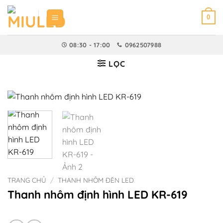
Bỏ
qua
0
nội
dung
08:30 - 17:00
0962507988
LỌC
TRANG CHỦ
/
THANH NHÔM ĐÈN LED
Thanh nhôm định hình LED KR-619