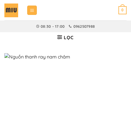
Bỏ
qua
0
nội
dung
08:30 - 17:00
0962507988
LỌC