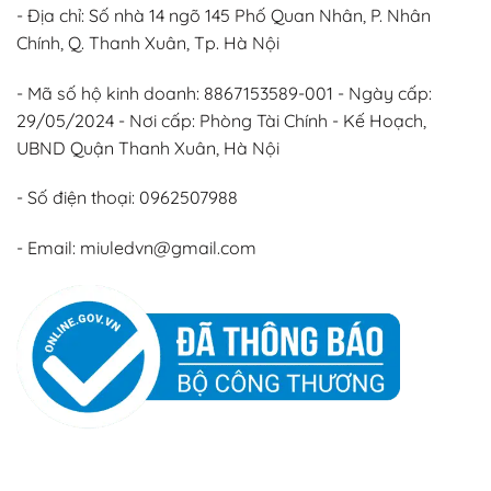
- Địa chỉ: Số nhà 14 ngõ 145 Phố Quan Nhân, P. Nhân
Chính, Q. Thanh Xuân, Tp. Hà Nội
- Mã số hộ kinh doanh: 8867153589-001 - Ngày cấp:
29/05/2024 - Nơi cấp: Phòng Tài Chính - Kế Hoạch,
UBND Quận Thanh Xuân, Hà Nội
- Số điện thoại: 0962507988
- Email: miuledvn@gmail.com