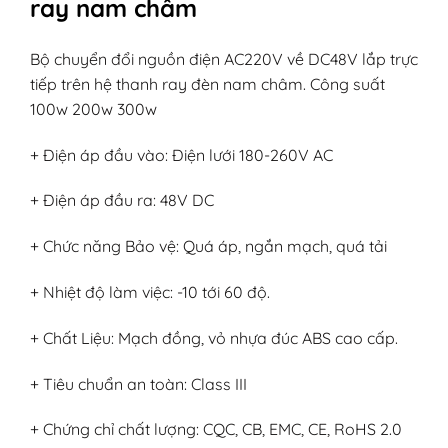
ray nam châm
Bộ chuyển đổi nguồn điện AC220V về DC48V lắp trực
tiếp trên hệ thanh ray đèn nam châm. Công suất
100w 200w 300w
+ Điện áp đầu vào: Điện lưới 180-260V AC
+ Điện áp đầu ra: 48V DC
+ Chức năng Bảo vệ: Quá áp, ngắn mạch, quá tải
+ Nhiệt độ làm việc: -10 tới 60 độ.
+ Chất Liệu: Mạch đồng, vỏ nhựa đúc ABS cao cấp.
+ Tiêu chuẩn an toàn: Class III
+ Chứng chỉ chất lượng: CQC, CB, EMC, CE, RoHS 2.0