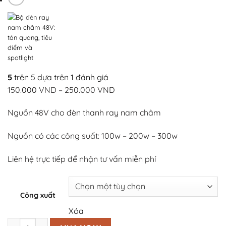
5
trên 5 dựa trên
1
đánh giá
Khoảng
150.000
VND
–
250.000
VND
giá:
Nguồn 48V cho đèn thanh ray nam châm
từ
150.000 VND
Nguồn có các công suất: 100w – 200w – 300w
đến
250.000 VND
Liên hệ trực tiếp để nhận tư vấn miễn phí
Công xuất
Xóa
Nguồn thanh ray nam châm số lượng