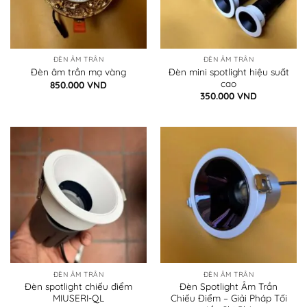
ĐÈN ÂM TRẦN
ĐÈN ÂM TRẦN
Đèn mini spotlight hiệu suất
Đèn âm trần mạ vàng
cao
850.000
VND
350.000
VND
ĐÈN ÂM TRẦN
ĐÈN ÂM TRẦN
Đèn spotlight chiếu điểm
Đèn Spotlight Âm Trần
MIUSERI-QL
Chiếu Điểm – Giải Pháp Tối